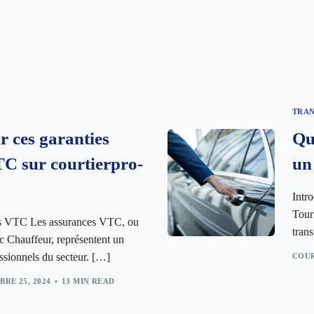
TRAN
 ces garanties
Qu
C sur courtierpro-
un
Intr
Tour
es VTC Les assurances VTC, ou
tran
c Chauffeur, représentent un
ssionnels du secteur. […]
COUR
RE 25, 2024
13 MIN READ